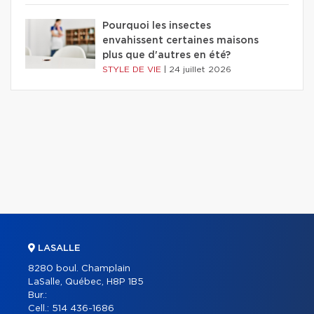
Pourquoi les insectes
envahissent certaines maisons
plus que d'autres en été?
STYLE DE VIE
|
24 juillet 2026
LASALLE
8280 boul. Champlain
LaSalle, Québec, H8P 1B5
Bur.:
Cell.:
514 436-1686