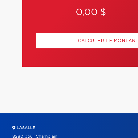
0,00 $
CALCULER LE MONTAN
LASALLE
8280 boul. Champlain