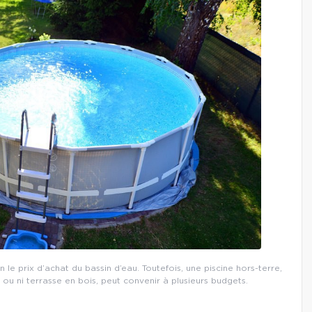
n le prix d’achat du bassin d’eau. Toutefois, une piscine hors-terre,
u ni terrasse en bois, peut convenir à plusieurs budgets.