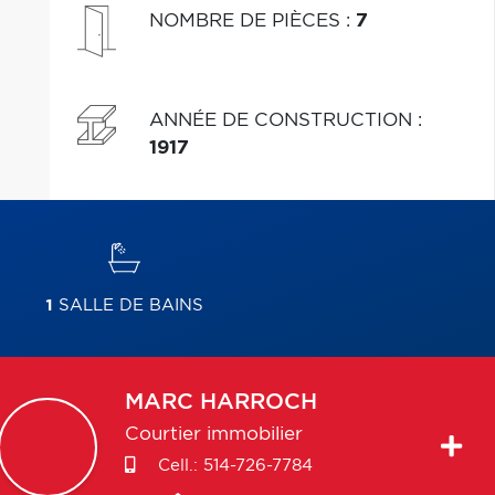
NOMBRE DE PIÈCES
:
7
ANNÉE DE CONSTRUCTION
:
1917
1
SALLE DE BAINS
MARC
HARROCH
Courtier immobilier
Cell.:
514-726-7784