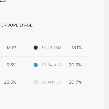
ES
 GROUPE D'ÂGE
13.1%
18.1%
35-49 ANS
5.3%
20.3%
50-64 ANS
22.5%
20.7%
65 ANS ET +