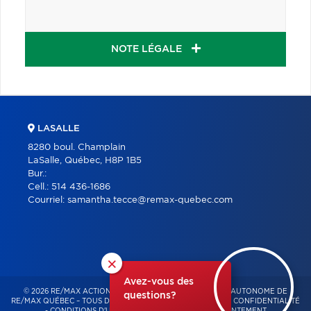
NOTE LÉGALE
LASALLE
8280 boul. Champlain
LaSalle, Québec, H8P 1B5
Bur.:
Cell.:
514 436-1686
Courriel:
samantha.tecce@remax-quebec.com
×
Avez-vous des
© 2026 RE/MAX ACTION – FRANCHISÉ INDÉPENDANT ET AUTONOME DE
questions?
RE/MAX QUÉBEC – TOUS DROITS RÉSERVÉS -
POLITIQUE DE CONFIDENTIALITÉ
-
CONDITIONS D'UTILISATION
-
GESTION DU CONSENTEMENT