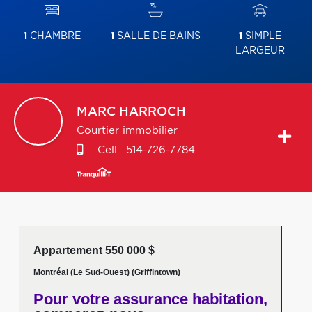
1
CHAMBRE
1
SALLE DE BAINS
1
SIMPLE
LARGEUR
MARC
HARROCH
Courtier immobilier
Cell.:
514-726-7784
Appartement 550 000 $
Montréal (Le Sud-Ouest) (Griffintown)
Pour votre
assurance habitation,