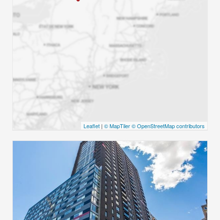
Leaflet
|
© MapTiler
© OpenStreetMap contributors