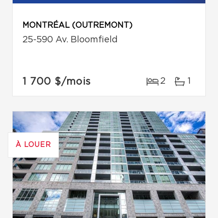
MONTRÉAL (OUTREMONT)
25-590 Av. Bloomfield
1 700 $
/mois
2
1
À LOUER