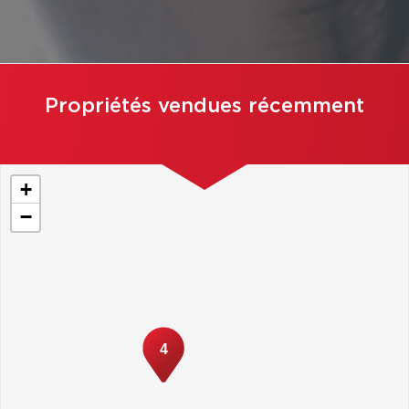
Propriétés vendues récemment
+
−
4