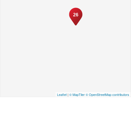
26
Leaflet
|
© MapTiler
© OpenStreetMap contributors