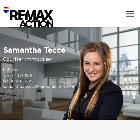
Samantha Tecce
Courtier immobilier
LaSalle
C
514 436-1686
B
514 364-3222
samantha.tecce@remax-quebec.com