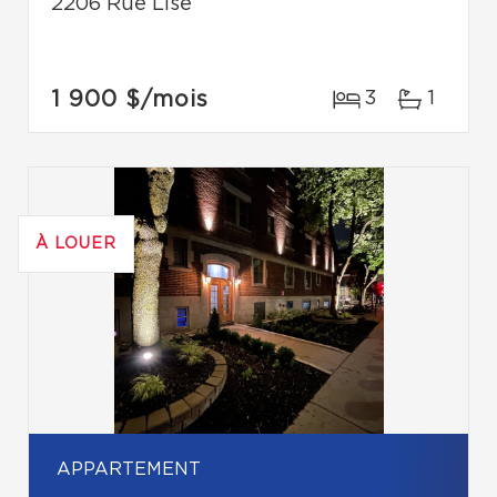
2206 Rue Lise
1 900 $
/mois
3
1
À LOUER
APPARTEMENT