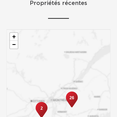
Propriétés récentes
+
−
26
2